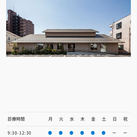
診療時間
月
火
水
木
金
土
日
祝
9:30-12:30
●
●
●
●
●
●
ー
ー