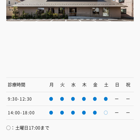
診療時間
月
火
水
木
金
土
日
祝
9:30-12:30
●
●
●
●
●
●
ー
ー
14:00-18:00
●
●
●
●
●
○
ー
ー
◯：土曜日17:00まで