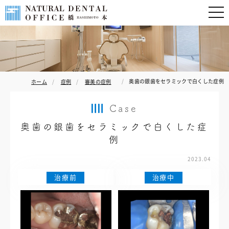
奥歯の銀歯をセラミックで白くした症例
ホーム
症例
審美の症例
Case
奥歯の銀歯をセラミックで白くした症
例
2023.04
治療前
治療中