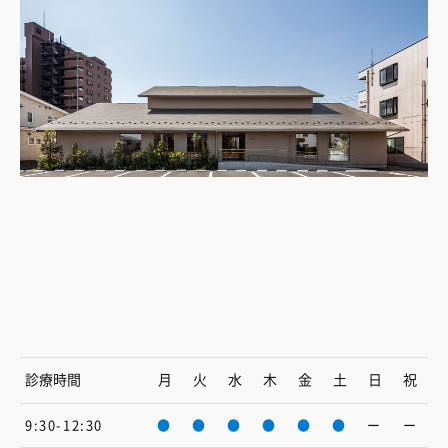
診療時間
月
火
水
木
金
土
日
祝
9:30-12:30
●
●
●
●
●
●
ー
ー