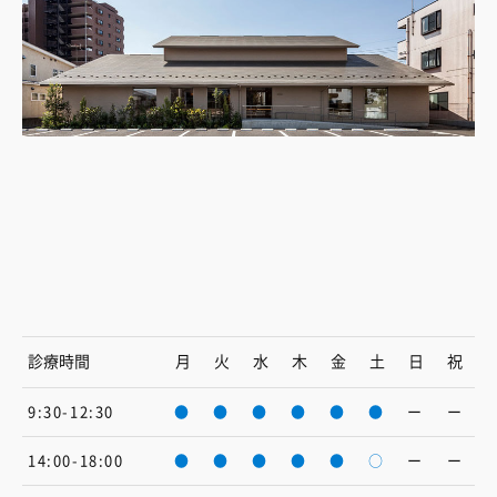
診療時間
月
火
水
木
金
土
日
祝
9:30-12:30
●
●
●
●
●
●
ー
ー
14:00-18:00
●
●
●
●
●
○
ー
ー