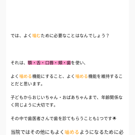
では、よく
噛む
ために必要なことはなんでしょう？
それは、
顎・舌・口唇・頬・歯
を使い、
よく
噛める
機能にすること、
よく
噛める
機能を維持するこ
とだと思います。
子どもからおじいちゃん・おばあちゃんまで、
年齢関係な
く同じように大切です。
その中で歯医者さんで歯を診てもらうことも1つです🌟
当院ではその他にもよく
嚙める
ようになるために必