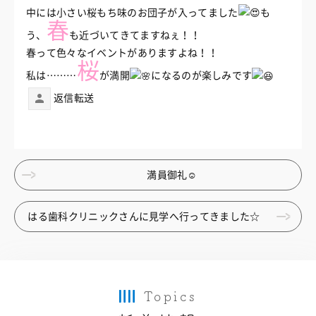
中には小さい桜もち味のお団子が入ってました
も
春
う、
も近づいてきてますねぇ！！
春って色々なイベントがありますよね！！
桜
私は………
が満開
になるのが楽しみです
返信
転送
満員御礼☺
はる歯科クリニックさんに見学へ行ってきました☆
Topics