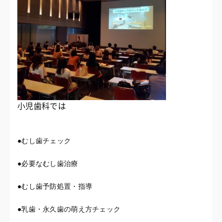
小児歯科では
●むし歯チェック
●必要なむし歯治療
●むし歯予防処置・指導
●乳歯・永久歯の萌え方チェック