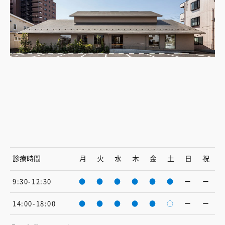
診療時間
月
火
水
木
金
土
日
祝
9:30-12:30
●
●
●
●
●
●
ー
ー
14:00-18:00
●
●
●
●
●
○
ー
ー