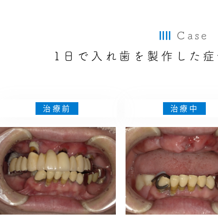
Case
1日で入れ歯を製作した
治療前
治療中