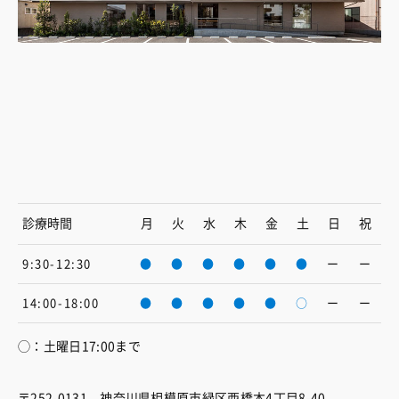
診療時間
月
火
水
木
金
土
日
祝
9:30-12:30
●
●
●
●
●
●
ー
ー
14:00-18:00
●
●
●
●
●
○
ー
ー
◯：土曜日17:00まで
〒252-0131 神奈川県相模原市緑区西橋本4丁目8-40